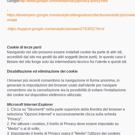
Google
http://www.google.com/intl/it/privacy/privacy-policy.html
-
https://developers.google.com/analytics/devguides/collection/analyticsjs/cooki
usage
-
https://support.google.com/analytics/answer/2763052?hl=it
Cookie di terze parti
Navigando nel sito possono essere installati cookie da parte di altri siti,
accedibili dal sito ma gestiti da altri soggetti (terze parti). In questo caso il
titolare del sito funge solo da intermediario tecnico fra l'utente e questi siti.
Disabilitazione ed eliminazione dei cookie
I browser più recenti consentono la navigazione in forma anonima, in
generale le impostazioni del browser usato dall'utente per navigare
consentono sia la cancellazione sia la possibilità di evitare l'installazione
dei cookie sul dispositivo elettronico utilizzato.
Microsoft Internet Explorer
1. Clicca su "Strumenti" nella parte superiore della finestra del browser e
seleziona "Opzioni Internet" e successivamente clicca sulla scheda
"Privacy";
2. Per attivare i cookies, il livello di Privacy deve essere impostato su
"Medio" o al di sotto;
3. Impostando il livello di Privacy sopra il "Medio" l'utilizzo dei cookies