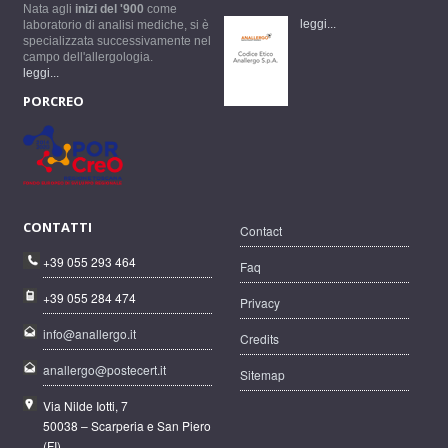
Nata agli
inizi del '900
come
leggi...
laboratorio di analisi mediche, si è
specializzata successivamente nel
campo dell'allergologia.
leggi...
PORCREO
CONTATTI
Contact
+39 055 293 464
Faq
+39 055 284 474
Privacy
info@anallergo.it
Credits
anallergo@postecert.it
Sitemap
Via Nilde Iotti, 7
50038 – Scarperia e San Piero
(FI)