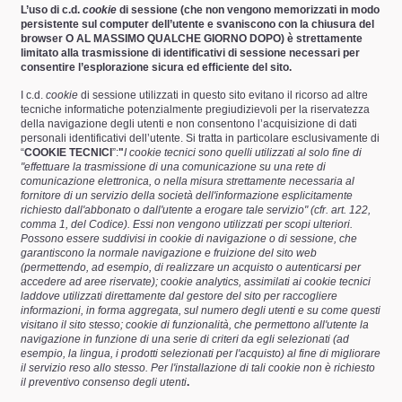
L’uso di c.d.
cookie
di sessione (che non vengono memorizzati in modo
persistente sul computer dell’utente e svaniscono con la chiusura del
browser
O AL MASSIMO QUALCHE GIORNO DOPO
) è strettamente
limitato alla trasmissione di identificativi di sessione necessari per
consentire l’esplorazione sicura ed efficiente del sito.
I c.d.
cookie
di sessione utilizzati in questo sito evitano il ricorso ad altre
tecniche informatiche potenzialmente pregiudizievoli per la riservatezza
della navigazione degli utenti e non consentono l’acquisizione di dati
personali identificativi dell’utente. Si tratta in particolare esclusivamente di
“
COOKIE TECNICI
”:
"
I cookie tecnici sono quelli utilizzati al solo fine di
"effettuare la trasmissione di una comunicazione su una rete di
comunicazione elettronica, o nella misura strettamente necessaria al
fornitore di un servizio della società dell'informazione esplicitamente
richiesto dall'abbonato o dall'utente a erogare tale servizio" (cfr. art. 122,
comma 1, del Codice). Essi non vengono utilizzati per scopi ulteriori.
Possono essere suddivisi in cookie di navigazione o di sessione, che
garantiscono la normale navigazione e fruizione del sito web
(permettendo, ad esempio, di realizzare un acquisto o autenticarsi per
accedere ad aree riservate); cookie analytics, assimilati ai cookie tecnici
laddove utilizzati direttamente dal gestore del sito per raccogliere
informazioni, in forma aggregata, sul numero degli utenti e su come questi
visitano il sito stesso; cookie di funzionalità, che permettono all'utente la
navigazione in funzione di una serie di criteri da egli selezionati (ad
esempio, la lingua, i prodotti selezionati per l'acquisto) al fine di migliorare
il servizio reso allo stesso. Per l'installazione di tali cookie non è richiesto
il preventivo consenso degli utenti
.