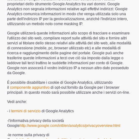
proprietari dello strumento Google Analytics tra vari domini. Google
Analytics non segnala informazioni relative agli effettivi indirizzi: Google
Analytics comunica informazioni in modo che venga utilizzata solo una
parte dell'indirizzo IP per la geolocalizzazione, anziché l'indirizzo intero,
utilizzando un metodo noto come masking IP.
Google utilizzerà queste informazioni allo scopo di tracciare e esaminare
l'utilizzo del sito web, compilare report sulle attività del sito e fornire altri
servizi al titolare dello stesso relativi alle attività del sito web, alle modalità
di connessione (mobile, pc, browser utilizzato etc) e alle modalità di
ricerca e raggiungimento delle pagine del portale. Google può anche
trasferire queste informazioni a terzi ove ciò sia imposto dalla legge o
laddove tali terzi trattino le suddette informazioni per conto di Google.
Google non assocerà il vostro indirizzo IP a nessun altro dato posseduto
da Google.
È possibile disabilitare i cookie di Google Analytics, utilizzando
il
componente aggiuntivo
di opt-out fornito da Google per i browser
principali. In questo modo sarà possibile utilizzare anche i servizi on-line.
Vedi anche:
- i
termini di servizio
di Google Analytics
-l'informativa privacy della società
Google
http://www.google.com/intl/en/analytics/privacyoverview.html
-le norme sulla privacy di