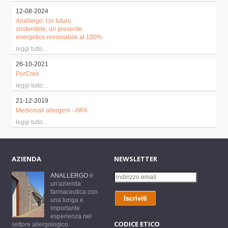
12-08-2024
Anallergo: Un futuro
sostenibile, un presente
energetico rinnovabile al 100%
leggi tutto...
26-10-2021
PorCreo
leggi tutto...
21-12-2019
Medicinali allergeni - AIFA
leggi tutto...
AZIENDA
NEWSLETTER
ANALLERGO
è
un'azienda
farmaceutica con
una lunga e
importante
esperienza nel
CODICE ETICO
settore allergologico.