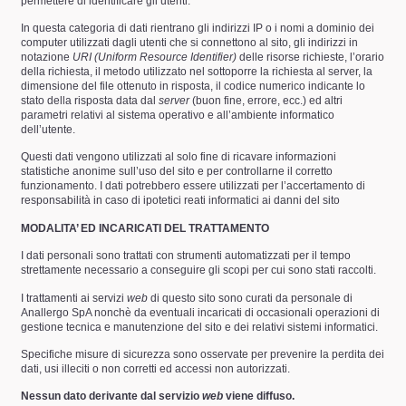
permettere di identificare gli utenti.
In questa categoria di dati rientrano gli indirizzi IP o i nomi a dominio dei
computer utilizzati dagli utenti che si connettono al sito, gli indirizzi in
notazione
URI (Uniform Resource Identifier)
delle risorse richieste, l’orario
della richiesta, il metodo utilizzato nel sottoporre la richiesta al server, la
dimensione del file ottenuto in risposta, il codice numerico indicante lo
stato della risposta data dal
server
(buon fine, errore, ecc.) ed altri
parametri relativi al sistema operativo e all’ambiente informatico
dell’utente.
Questi dati vengono utilizzati al solo fine di ricavare informazioni
statistiche anonime sull’uso del sito e per controllarne il corretto
funzionamento. I dati potrebbero essere utilizzati per l’accertamento di
responsabilità in caso di ipotetici reati informatici ai danni del sito
MODALITA’ ED INCARICATI DEL TRATTAMENTO
I dati personali sono trattati con strumenti automatizzati per il tempo
strettamente necessario a conseguire gli scopi per cui sono stati raccolti.
I trattamenti ai servizi
web
di questo sito sono curati da personale di
Anallergo SpA nonchè da eventuali incaricati di occasionali operazioni di
gestione tecnica e manutenzione del sito e dei relativi sistemi informatici.
Specifiche misure di sicurezza sono osservate per prevenire la perdita dei
dati, usi illeciti o non corretti ed accessi non autorizzati.
Nessun dato derivante dal servizio
web
viene diffuso.