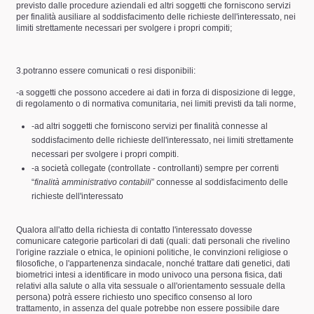
previsto dalle procedure aziendali ed altri soggetti che forniscono servizi
per finalità ausiliare al soddisfacimento delle richieste dell'interessato, nei
limiti strettamente necessari per svolgere i propri compiti;
3.potranno essere comunicati o resi disponibili:
-a soggetti che possono accedere ai dati in forza di disposizione di legge,
di regolamento o di normativa comunitaria, nei limiti previsti da tali norme,
-ad altri soggetti che forniscono servizi per finalità connesse al
soddisfacimento delle richieste dell'interessato, nei limiti strettamente
necessari per svolgere i propri compiti.
-a società collegate (controllate - controllanti) sempre per correnti
“
finalità amministrativo contabili
” connesse al soddisfacimento delle
richieste dell'interessato
Qualora all'atto della richiesta di contatto l'interessato dovesse
comunicare categorie particolari di dati (quali: dati personali che rivelino
l'origine razziale o etnica, le opinioni politiche, le convinzioni religiose o
filosofiche, o l'appartenenza sindacale, nonché trattare dati genetici, dati
biometrici intesi a identificare in modo univoco una persona fisica, dati
relativi alla salute o alla vita sessuale o all'orientamento sessuale della
persona) potrà essere richiesto uno specifico consenso al loro
trattamento, in assenza del quale potrebbe non essere possibile dare