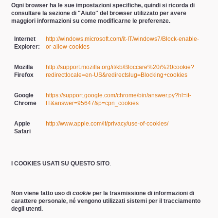
Ogni browser ha le sue impostazioni specifiche, quindi si ricorda di
consultare la sezione di "Aiuto" del browser utilizzato per avere
maggiori informazioni su come modificarne le preferenze.
Internet
http://windows.microsoft.com/it-IT/windows7/Block-enable-
Explorer:
or-allow-cookies
Mozilla
http://support.mozilla.org/it/kb/Bloccare%20i%20cookie?
Firefox
redirectlocale=en-US&redirectslug=Blocking+cookies
Google
https://support.google.com/chrome/bin/answer.py?hl=it-
Chrome
IT&answer=95647&p=cpn_cookies
Apple
http://www.apple.com/it/privacy/use-of-cookies/
Safari
I COOKIES USATI SU QUESTO SITO
.
Non viene fatto uso di
cookie
per la trasmissione di informazioni di
carattere personale, né vengono utilizzati sistemi per il tracciamento
degli utenti.