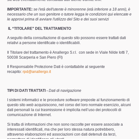
IMPORTANTE:
se l'età dell'utente è minorenne (età inferiore a 18 anni), è
necessario che un suo genitore o tutore legga le condizioni qui elencate e
le approvi prima di avviare l'utilizzo del Sito e dei suoi servizi
IL “TITOLARE” DEL TRATTAMENTO
A seguito della consultazione di questo sito possono essere trattati dati
relativi a persone identificate o identificabili.
Il Titolare del trattamento è Anallergo S.r.l.
con sede in Viale Nilde Iotti 7,
50038 Scarperia e San Piero (FI)
Il Responsabile Protezione Dati è contattabile al seguente
recapito:
rpd@anallergo.it
TIPI DI DATI TRATTATI -
Dati di navigazione
I sistemi informatici e le procedure
software
preposte al funzionamento di
questo sito
web
acquisiscono, nel corso del loro normale esercizio, alcuni
dati personali la cui trasmissione è implicita nell’uso dei protocolli di
comunicazione di Internet.
Si tratta di informazioni che non sono raccolte per essere associate a
interessati identificati, ma che per loro stessa natura potrebbero,
attraverso elaborazioni ed associazioni con dati detenuti da terzi,